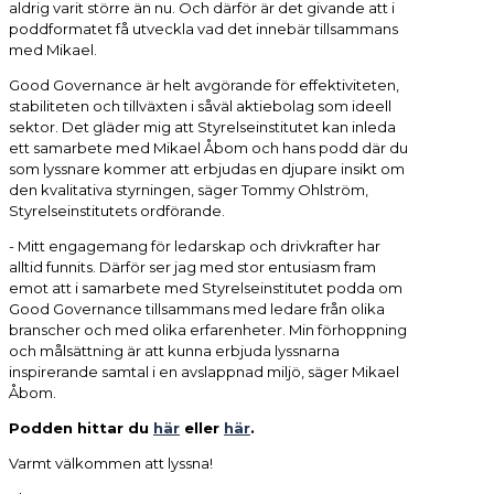
aldrig varit större än nu. Och därför är det givande att i
poddformatet få utveckla vad det innebär tillsammans
med Mikael.
Good Governance är helt avgörande för effektiviteten,
stabiliteten och tillväxten i såväl aktiebolag som ideell
sektor. Det gläder mig att Styrelseinstitutet kan inleda
ett samarbete med Mikael Åbom och hans podd där du
som lyssnare kommer att erbjudas en djupare insikt om
den kvalitativa styrningen, säger Tommy Ohlström,
Styrelseinstitutets ordförande.
- Mitt engagemang för ledarskap och drivkrafter har
alltid funnits. Därför ser jag med stor entusiasm fram
emot att i samarbete med Styrelseinstitutet podda om
Good Governance tillsammans med ledare från olika
branscher och med olika erfarenheter. Min förhoppning
och målsättning är att kunna erbjuda lyssnarna
inspirerande samtal i en avslappnad miljö, säger Mikael
Åbom.
Podden hittar du
här
eller
här
.
Varmt välkommen att lyssna!