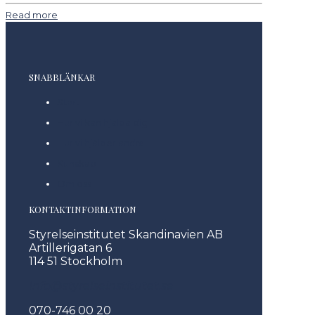
Read more
SNABBLÄNKAR
Start
Hur vi kan hjälpa dig
Hur vi hjälper andra
Kunskap
Om oss
KONTAKTINFORMATION
Styrelseinstitutet Skandinavien AB
Artillerigatan 6
114 51 Stockholm
Info@styrelseinstitutet.se
070-746 00 20