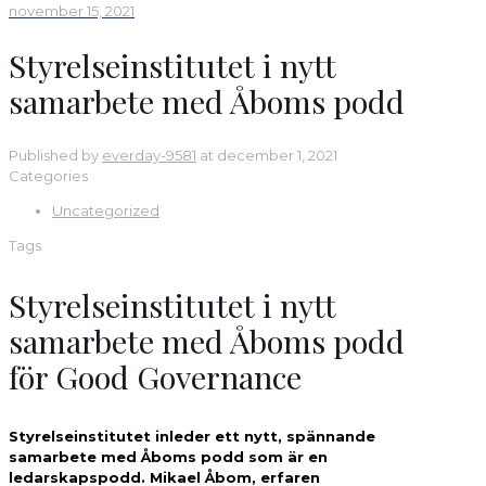
november 15, 2021
Styrelseinstitutet i nytt
samarbete med Åboms podd
Published by
everday-9581
at
december 1, 2021
Categories
Uncategorized
Tags
Styrelseinstitutet i nytt
samarbete med Åboms podd
för Good Governance
Styrelseinstitutet inleder ett nytt, spännande
samarbete med Åboms podd som är en
ledarskapspodd. Mikael Åbom, erfaren