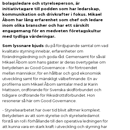
bolagsledare och styrelseperson, är
initiativtagare till podden som har ledarskap,
kommunikation och drivkrafter i fokus. Mikael
Åbom har lång erfarenhet som chef och ledare
inom olika branscher och har ett särskilt
engagemang för en medveten företagskultur
med tydliga värderingar.
Som lyssnare bjuds
du på fördjupande samtal om vad
kvalitativ styrning innebär, erfarenheter om
förändringsledning och goda råd. Gemensamt för såväl
Mikael Åbom som hans gäster är deras övertygelse om
betydelsen av Good Governance – för förtroendet
mellan människor, för en hållbar och god ekonomisk
utveckling samt för mänskligt välbefinnande. En av
profilerna som Mikael Åbom samtalar med är Karin
Mattsson, ordförande för Svenska skidförbundet och
tidigare ordförande för Riksidrottsförbundet. Hon
resonerar så här om Good Governance.
- Styrelsearbetet har över tid blivit alltmer komplext.
Betydelsen av att som styrelse och styrelseledamot
förstå sin roll i förhållande till den operativa ledningen för
att kunna vara en stark kraft i utveckling och styrning har