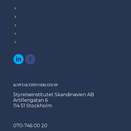
Start
Hur vi kan hjälpa dig
Hur vi hjälper andra
Kunskap
Om oss
KONTAKTINFORMATION
Styrelseinstitutet Skandinavien AB
Artillerigatan 6
114 51 Stockholm
Info@styrelseinstitutet.se
070-746 00 20