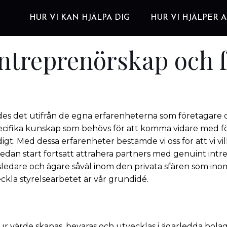
HUR VI KAN HJÄLPA DIG
HUR VI HJÄLPER 
 entreprenörskap och 
des det utifrån de egna erfarenheterna som företagare 
pecifika kunskap som behövs för att komma vidare med för
tidigt. Med dessa erfarenheter bestämde vi oss för att vi v
sedan start fortsatt attrahera partners med genuint int
gsledare och ägare såväl inom den privata sfären som i
kla styrelsearbetet är vår grundidé.
r värde skapas, bevaras och utvecklas i ägarledda bolag.