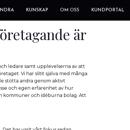
ANDRA
KUNSKAP
OM OSS
KUNDPORTAL
företagande är
och ledare samt upplevelserna av att
etaget. Vi har slitit själva med många
ille stötta andra genom aktivt
resse och egen erfarenhet av hur
nom kommuner och idéburna bolag. Att
 Det har varit vårt fokus sedan