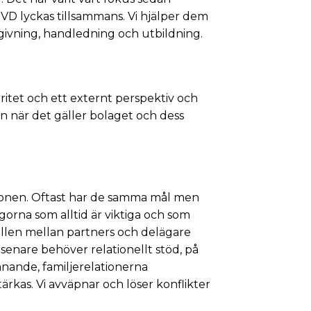
h VD lyckas tillsammans. Vi hjälper dem
givning, handledning och utbildning.
ritet och ett externt perspektiv och
en när det gäller bolaget och dess
tionen. Oftast har de samma mål men
orna som alltid är viktiga och som
rollen mellan partners och delägare
r senare behöver relationellt stöd, på
anande, familjerelationerna
rkas. Vi avväpnar och löser konflikter