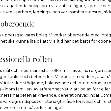
ämst ägarledda bolag. Vi drivs av att se ägare, styrelse oc
styrelsearbete, lednings- och verksamhetstjänster, råd
a oberoende
våra uppdragsgivares bolag. Vi verkar oberoende med integ
et ska kunna lita på att vi alltid har det bästa för ögon
ssionella rollen
ns mål och med människan eller människorna i organisa
gar, tankar och beteenden. Vi arbetar med de mjuka fråg
. Vi intar den stödjande, balanserade och professionella 
 – inom familjen. Av erfarenhet vet vi att bolag förr elle
Partnersamarbeten är krävande, generationsväxlingar utm
 värdegrundsposition ständigt måste försvaras och förstä
nsekvenser som påverkar bolaget.