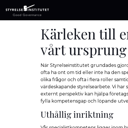
Kärleken till
vårt ursprung
När Styrelseinstitutet grundades gjor
ofta ha ont om tid eller inte ha den s
olika frågor och ofta i flera roller sam
värdeskapande styrelsearbete. Vi har 
externt perspektiv kan hjälpa företa
fylla kompetensgap och löpande utvec
Uthållig inriktning
Vår specialistkompetens ligger inom hu