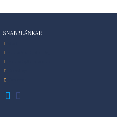
SNABBLÄNKAR
Start
Hur vi kan hjälpa dig
Hur vi hjälper andra
Kunskap
Om oss