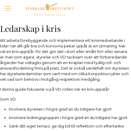
Ledarskap i kris
Att arbeta förebyggande och implementera ett krismedvetande i
tider när allt går bra och kurvorna pekar uppåt är en utmaning. När
väl en kris uppstår, för det gör det i stort eller smått förr eller senare,
är man som ägare, styrelse och VD tacksam över att förberedande
åtgärder har vidtagits genom att en krisplan med tydlig roll- och
ansvarsfördelning finns på plats. Det är också värdefullt om styrelsen
har styrelseledamöter som varit med om olika konjunkturcykler och
vet vad som behövs i motgång respektive medgång.
I denna guide fokuserar vi på VD-rollen när en kris uppstår:
Som VD:
Involvera styrelsen i högre grad än du tidigare har gjort
Involvera ledningsgruppen i högre grad än du tidigare har gjort
Sänk ditt eget tempo, ge dig tid till reflektion och eftertanke