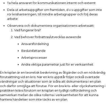
Ta hela ansvaret för kommunikationen internt och externt
Dela ut arbetsuppgifter om framtiden, d v s uppgifter som inte
rör krishanteringen, till mindre arbetsgrupper och följ deras
arbete
Observera och dokumentera organisationens arbetssätt:
Vad fungerar bra?
Vad behöver förbättras/utvecklas avseende
Ansvarsfördelning
Beslutsfattande
Arbetsprocesser
Andra viktiga parametrar just för er verksamhet
En krisplan är en teoretisk beskrivning av åtgärder och en nödvändig
förutsättning vid en kris. När en kris uppstår följer också oväntade
vändningar och situationer som är svåra att dokumentera i en plan
och därför omöjliga att förutse. För en bra kris- eller olyckshantering i
praktiken krävs förutom en krisplan en tydligt rollfördelning och
samverkan mellan de olika rollerna i verksamheten för att kunna
hantera händelser som inte täcks av en plan.