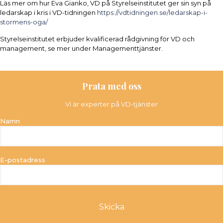
Läs mer om hur Eva Gianko, VD på Styrelseinstitutet ger sin syn på
ledarskap i kris i VD-tidningen
https://vdtidningen.se/ledarskap-i-
stormens-oga/
Styrelseinstitutet erbjuder kvalificerad rådgivning för VD och
management, se mer under Managementtjänster.
Prata med oss
Vi är experter på VD-tjänster
Namn
E-postadress