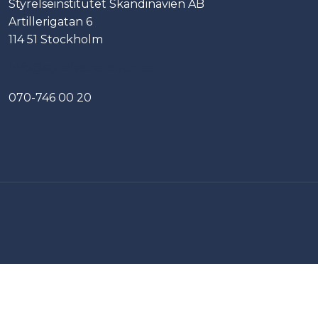
Styrelseinstitutet Skandinavien AB
Artillerigatan 6
114 51 Stockholm
Info@styrelseinstitutet.se
070-746 00 20