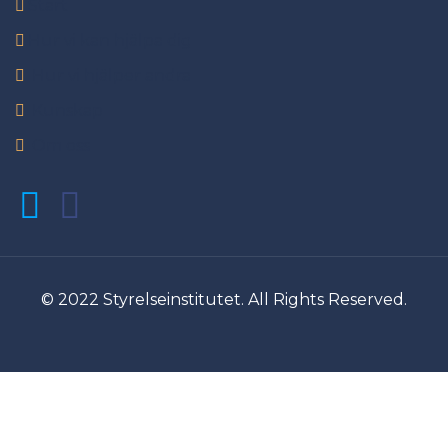
Start
Hur vi kan hjälpa dig
Hur vi hjälper andra
Kunskap
Om oss
© 2022 Styrelseinstitutet. All Rights Reserved.