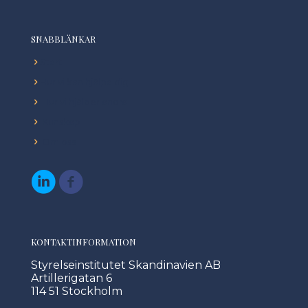
SNABBLÄNKAR
Start
Hur vi kan hjälpa dig
Hur vi hjälper andra
Kunskap
Om oss
KONTAKTINFORMATION
Styrelseinstitutet Skandinavien AB
Artillerigatan 6
114 51 Stockholm