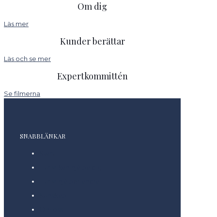
Om dig
Läs mer
Kunder berättar
Läs och se mer
Expertkommittén
Se filmerna
SNABBLÄNKAR
Start
Hur vi kan hjälpa dig
Hur vi hjälper andra
Kunskap
Om oss