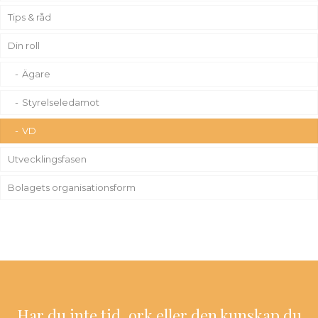
Tips & råd
Din roll
Ägare
Styrelseledamot
VD
Utvecklingsfasen
Bolagets organisationsform
Har du inte tid, ork eller den kunskap du