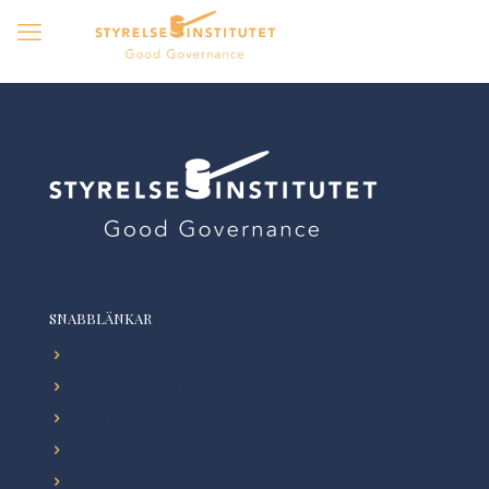
SNABBLÄNKAR
Start
Hur vi kan hjälpa dig
Hur vi hjälper andra
Kunskap
Om oss