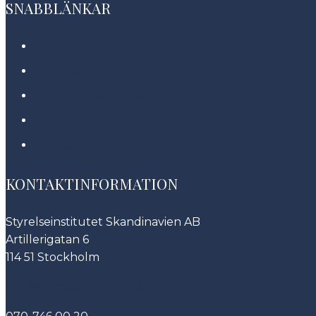
SNABBLÄNKAR
Start
Hur vi kan hjälpa dig
Hur vi hjälper andra
Kunskap
Om oss
KONTAKTINFORMATION
Styrelseinstitutet Skandinavien AB
Artillerigatan 6
114 51 Stockholm
Info@styrelseinstitutet.se