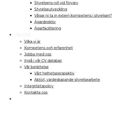
Styrelsens roll vid förvärv
Styrelseutveckling
Vågar ni ta in extern kompetens i styrelsen?
Ägardirektiv
Ägarfacilitering
OM OSS
Vilka vi är
Kompetens och erfarenhet
Jobba med oss
Ingå i vår CV databas
Vår berättelse
Vårt helhetsperspektiv
Aktivt, värdeskapande styrelsearbete
Integritetspolicy
Kontakta oss
KUNDPORTAL