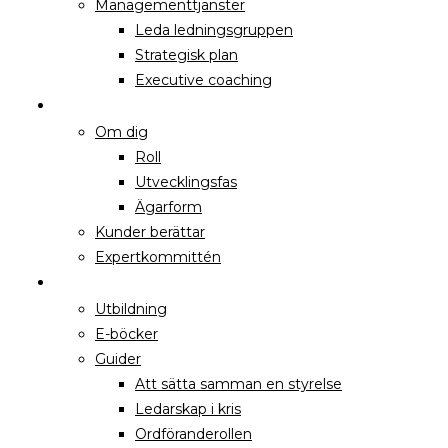
Managementtjänster
Leda ledningsgruppen
Strategisk plan
Executive coaching
HUR VI HJÄLPER ANDRA
Om dig
Roll
Utvecklingsfas
Ägarform
Kunder berättar
Expertkommittén
KUNSKAP
Utbildning
E-böcker
Guider
Att sätta samman en styrelse
Ledarskap i kris
Ordföranderollen