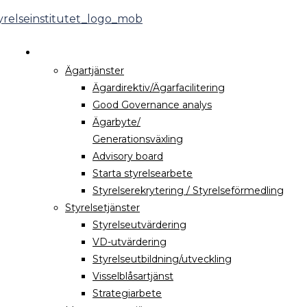
HUR VI KAN HJÄLPA DIG
Ägartjänster
Ägardirektiv/Ägarfacilitering
Good Governance analys
Ägarbyte/
Generationsväxling
Advisory board
Starta styrelsearbete
Styrelserekrytering / Styrelseförmedling
Styrelsetjänster
Styrelseutvärdering
VD-utvärdering
Styrelseutbildning/utveckling
Visselblåsartjänst
Strategiarbete