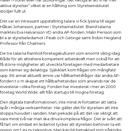
håller i rodret eller har utbildningar, det viktiga är att vi får mer
aktiva styrelser” vilket är en hållning som Styrelseinstitutet
stödjer fullt ut.
Det var en intressant uppställning talare vi fick lyssna till säger
Håkan Johansson, partner i Styrelseinstitutet. Bland talarna
märktes Eva Halvarsson VD andra AP-fonden, Malin Persson som
bl a är styrelseledamot i Peab och Getinge samt Robin Heigland
Professor från Chalmers.
De tre talarna framhöll företagskulturen som enormt viktig idag.
Både för att attrahera kompetent arbetskraft men också för att
få större möjligheter att utveckla företagen med medarbetare
som känner sig delaktiga. Självklart kom frågan om mångfald
upp. Ett annat aktuellt ämne var hållbarhetsfrågor där andra AP-
fonden t o m skapat ett hållbarhetsindex som används när de
investerar i olika företag. Fonden har investerat i mer än 2000
företag World Wide, allt från startups till mogna företag.
Den digitala transformationen, inte minst AI fortsätter att sätta
spår i många verksamheter. Här gäller det för styrelsen att inte
stoppa huvudet i sanden. Man pekade på att det var viktigt att
vara minst två när man ska driva komplexa frågor. Det är svårt att
få fart om endast en ledamot tycker att styrelsen behöver ta ett
grepp om t ex ny teknologi. Man kan bli betraktad som påstridig