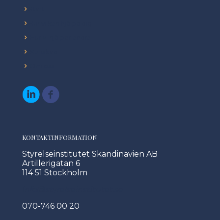
Start
Hur vi kan hjälpa dig
Hur vi hjälper andra
Kunskap
Om oss
KONTAKTINFORMATION
Styrelseinstitutet Skandinavien AB
Artillerigatan 6
114 51 Stockholm
Info@styrelseinstitutet.se
070-746 00 20