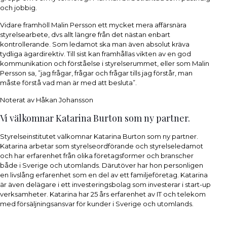
och jobbig.
Vidare framhöll Malin Persson ett mycket mera affärsnära
styrelsearbete, dvs allt längre från det nästan enbart
kontrollerande. Som ledamot ska man även absolut kräva
tydliga ägardirektiv. Till sist kan framhållas vikten av en god
kommunikation och förståelse i styrelserummet, eller som Malin
Persson sa, ”jag frågar, frågar och frågar tills jag förstår, man
måste förstå vad man är med att besluta”.
Noterat av Håkan Johansson
Vi välkomnar Katarina Burton som ny partner.
Styrelseinstitutet välkomnar Katarina Burton som ny partner.
Katarina arbetar som styrelseordförande och styrelseledamot
och har erfarenhet från olika företagsformer och branscher
både i Sverige och utomlands. Därutöver har hon personligen
en livslång erfarenhet som en del av ett familjeföretag. Katarina
är även delägare i ett investeringsbolag som investerar i start-up
verksamheter. Katarina har 25 års erfarenhet av IT och telekom
med försäljningsansvar för kunder i Sverige och utomlands.