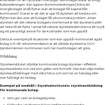
kostnaden för att flytta klart överstiger vad bolaget klarar av enligt
balansräkningen. Kan ägaren (kommunledningen) kräva att
energibolaget ändå flyttar utan att bolaget får kapital från
kommunen? Svaret är att det är upp till styrelsen att besluta om
flytten kan ske utan att bolaget får ekonomiska problem. Anser
styrelsen att det riskerar bolagets överlevnad är det styrelsens plikt
att neka till att flytta. I annat fall riskerar styrelseledamöterna att ta på
sig ett personligt ansvar för de kostnader som kan uppstå.
Detta är exempel på situationer som kan uppstå i kommunalt ägda
bolag och vår rekommendation är att utbilda styrelserna OCH
tjänstemännen i kommunen som har med bolagen att göra.
Utbildning
Styrelseinstitutet utbildar kommunala bolags styrelser i effektivt
styrelsearbete och vad som gäller rent formellt. Man kan välja mellan
styrelseutbildningar med olika fokus och som tar en halvdag eller
mer fullödigt en heldag.
Exempel på innehåll i Styrelseinstitutets styrelseutbildning
för kommunala bolag:
Vem gör vad i en bolagsstyrelse
Skillnader i styrformer bolag jämfört med nämnder