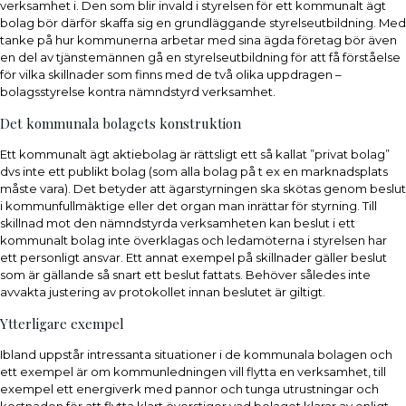
verksamhet i. Den som blir invald i styrelsen för ett kommunalt ägt
bolag bör därför skaffa sig en grundläggande styrelseutbildning. Med
tanke på hur kommunerna arbetar med sina ägda företag bör även
en del av tjänstemännen gå en styrelseutbildning för att få förståelse
för vilka skillnader som finns med de två olika uppdragen –
bolagsstyrelse kontra nämndstyrd verksamhet.
Det kommunala bolagets konstruktion
Ett kommunalt ägt aktiebolag är rättsligt ett så kallat ”privat bolag”
dvs inte ett publikt bolag (som alla bolag på t ex en marknadsplats
måste vara). Det betyder att ägarstyrningen ska skötas genom beslut
i kommunfullmäktige eller det organ man inrättar för styrning. Till
skillnad mot den nämndstyrda verksamheten kan beslut i ett
kommunalt bolag inte överklagas och ledamöterna i styrelsen har
ett personligt ansvar. Ett annat exempel på skillnader gäller beslut
som är gällande så snart ett beslut fattats. Behöver således inte
avvakta justering av protokollet innan beslutet är giltigt.
Ytterligare exempel
Ibland uppstår intressanta situationer i de kommunala bolagen och
ett exempel är om kommunledningen vill flytta en verksamhet, till
exempel ett energiverk med pannor och tunga utrustningar och