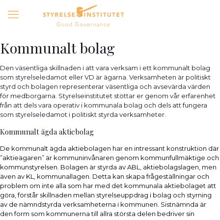
Kommunalt bolag
Den väsentliga skillnaden i att vara verksam i ett kommunalt bolag
som styrelseledamot eller VD är ägarna. Verksamheten är politiskt
styrd och bolagen representerar väsentliga och avsevärda värden
för medborgarna. Styrelseinstitutet stöttar er genom vår erfarenhet
från att dels vara operativ i kommunala bolag och dels att fungera
som styrelseledamot i politiskt styrda verksamheter.
Kommunalt ägda aktiebolag
De kommunalt ägda aktiebolagen har en intressant konstruktion där
”aktieägaren” är kommuninvånaren genom kommunfullmäktige och
kommunstyrelsen. Bolagen är styrda av ABL, aktiebolagslagen, men
även av KL, kommunallagen. Detta kan skapa frågeställningar och
problem om inte alla som har med det kommunala aktiebolaget att
göra, förstår skillnaden mellan styrelseuppdrag i bolag och styrning
av de nämndstyrda verksamheterna i kommunen. Sistnämnda är
den form som kommunerna till allra största delen bedriver sin